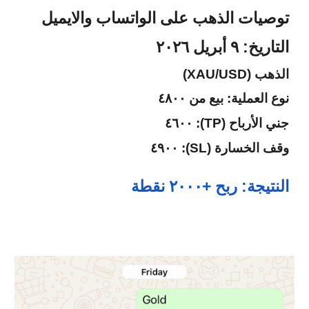
توصيات الذهب على الواتساب والايميل
التاريخ: ٩ أبريل ٢٠٢٦
الذهب (XAU/USD)
نوع العملية: بيع من ٤٨٠٠
جني الأرباح (TP): ٤٦٠٠
وقف الخسارة (SL): ٤٩٠٠
النتيجة: ربح +٢٠٠٠ نقطة