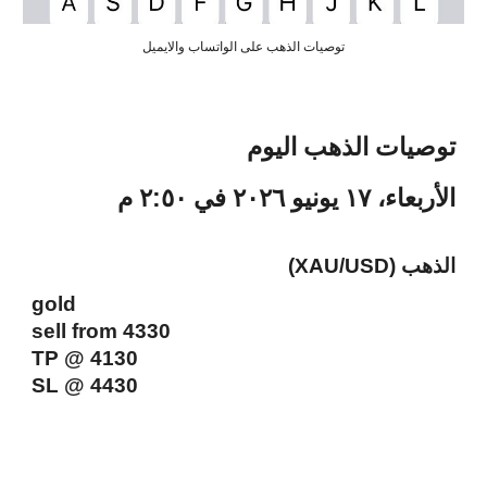
توصيات الذهب على الواتساب والايميل
توصيات الذهب اليوم
الأربعاء، ١٧ يونيو ٢٠٢٦ في ٢:٥٠ م
الذهب (XAU/USD)
gold
sell from 4330
TP @ 4130
SL @ 4430