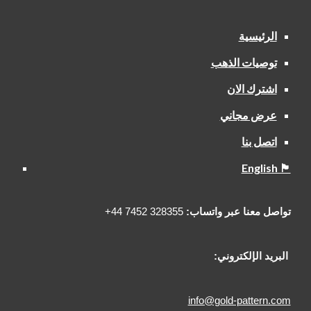
الرئيسية
توصيات الذهب
اشترك الان
عرض مجاني
اتصل بنا
English 🏴󠁧󠁢󠁥󠁮󠁧󠁿
تواصل معنا عبر واتساب:
328355 7452 44+
البريد الإلكتروني:
info@gold-pattern.com