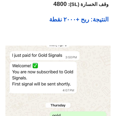
4800
وقف الخسارة (SL):
النتيجة: ربح +٢٠٠٠ نقطة