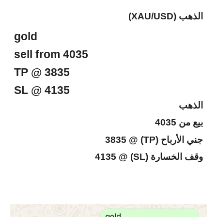
الذهب (XAU/USD)
gold
sell from 4035
TP @ 3835
SL @ 4135
الذهب
بيع من 4035
جني الأرباح (TP) @ 3835
وقف الخسارة (SL) @ 4135