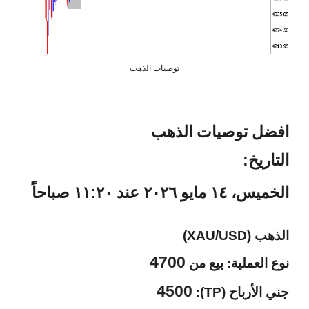
توصيات الذهب
افضل توصيات الذهب
التاريخ:
الخميس، ١٤ مايو ٢٠٢٦ عند ١١:٢٠ صباحاً
الذهب (XAU/USD)
4700
نوع العملية: بيع من
4500
جني الأرباح (TP):