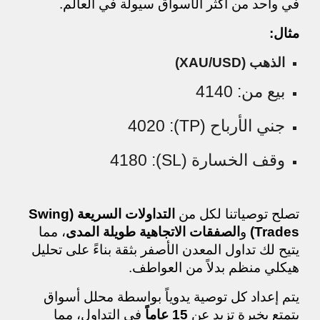
في واحد من أكثر الأسواق سيولة في العالم.
مثال:
الذهب (XAU/USD)
بيع من: 4140
جني الأرباح (TP): 4020
وقف الخسارة (SL): 4180
تصلح توصياتنا لكل من
التداولات السريعة (Swing
Trades)
و
الصفقات الاتجاهية طويلة المدى
، مما
يتيح لك تداول المعدن الأصفر بثقة بناءً على تحليل
هيكلي منظم بدلاً من العواطف.
يتم إعداد كل توصية يدوياً بواسطة محلل أسواق
يتمتع بخبرة تزيد عن
15 عاماً
في التداول، مما