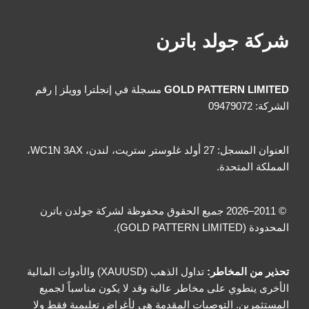
شركة جولد باترن
GOLD PATTERN LIMITED
مسجلة في إنجلترا وويلز | رقم
الشركة: 09479072
العنوان المسجل: 27 أولد غلوستر ستريت، لندن، WC1N 3AX،
المملكة المتحدة.
© 2011–2026 جميع الحقوق محفوظة لشركة جولدن باترن
المحدودة (GOLD PATTERN LIMITED).
تحذير من المخاطر:
تداول الذهب (XAUUSD) والأدوات المالية
الأخرى ينطوي على مخاطر عالية وقد لا يكون مناسباً لجميع
المستثمرين. التوصيات المقدمة هي لأغراض تعليمية فقط ولا