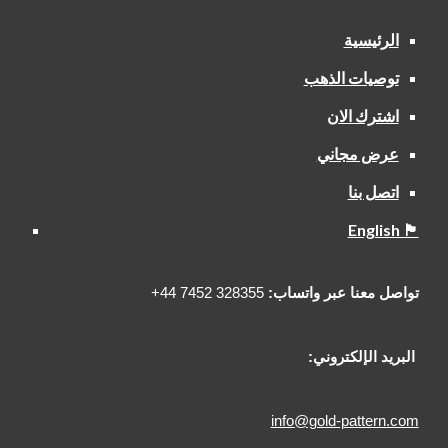
الرئيسية
توصيات الذهب
اشترك الان
عرض مجاني
اتصل بنا
English 🏴󠁧󠁢󠁥󠁮󠁧󠁿
تواصل معنا عبر واتساب:
328355 7452 44+
البريد الإلكتروني:
info@gold-pattern.com