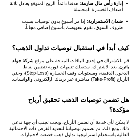
إدارة رأس مال صارمة:
هدفنا دائماً الربح المتوقع يعادل ثلاثة
أضعاف الخسارة المحتملة.
ضمان الاستمرارية:
إذا مر أسبوع بدون توصيات بسبب
ظروف السوق، نقوم بتعويضك بأسبوع إضافي مجاناً.
كيف أبدأ في استقبال توصيات تداول الذهب؟
قم بالاشتراك في إحدى الباقات المتاحة على موقع
شركة جولد
باترن
. بعد
الاشتراك
، ستصلك تنبيهات فورية تتضمن نقاط
الدخول الدقيقة، ومستويات وقف الخسارة (Stop-Loss)، وجني
الأرباح (Take-Profit) مباشرة عبر بريدك الإلكتروني والواتساب.
هل تضمن توصيات الذهب تحقيق أرباح
مؤكدة؟
لا يمكن لأي خدمة أن تضمن الأرباح، ويجب تجنب أي جهة تدعي
ذلك. ومع ذلك، تم تصميم توصياتنا لتحديد الفرص ذات الاحتمالية
العالية باستخدام استراتيجية تداول ذهب خضعت لاختبارات