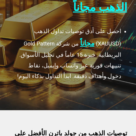
الذهب مجاناً
احصل على أدق توصيات تداول الذهب
مجاناً
(XAUUSD)
من شركة Gold Pattern
البريطانية. خبرة 15 عاماً في تحليل الأسواق.
تنبيهات فورية عبر واتساب وإيميل، نقاط
دخول وأهداف دقيقة. ابدأ التداول بذكاء اليوم!
توصيات الذهب من
جولد باترن الأفضل على