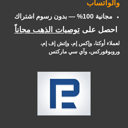
والواتساب
مجانية 100% — بدون رسوم اشتراك
احصل على
توصيات الذهب مجاناً
لعملاء أوكتا، وإكس إم، وإتش إف إم،
وروبوفوركس، وآي سي ماركتس