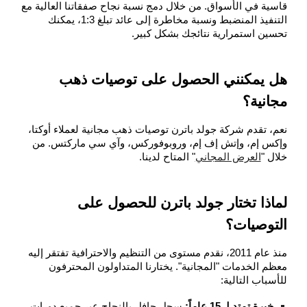
قاسية في الأسواق. من خلال دمج نسبة نجاح صفقاتنا العالية مع
التنفيذ المنضبط ونسبة مخاطرة إلى عائد تبلغ 1:3، يمكنك
تحسين استمرارية نتائجك بشكل كبير.
هل يمكنني الحصول على توصيات ذهب
مجانية؟
نعم، تقدم شركة جولد باترن توصيات ذهب مجانية لعملاء أوكتا،
وإكس إم، وإتش إف إم، وروبوفوركس، وآي سي ماركتس. من
خلال "
العرض المجاني
" المتاح لدينا.
لماذا تختار جولد باترن للحصول على
التوصيات؟
منذ عام 2011، نقدم مستوى من التنظيم والاحترافية تفتقر إليه
معظم الخدمات "المجانية". يختارنا المتداولون المحترفون
للأسباب التالية:
خبرة تمتد لـ 15 عاماً:
سجل حافل بالنجاح عبر جميع دورات